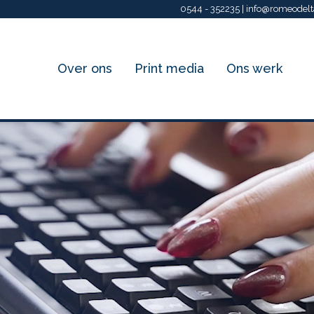
0544 - 352235 |
info@romeodelt
Over ons
Print media
Ons werk