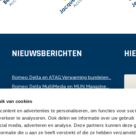
NIEUWSBERICHTEN
HI
Romeo Delta en ATAG Verwarming bundelen...
Romeo Delta MultiMedia en MIJN Magazine...
Samenwerking met KBO Noord- en Zuid-Holl...
ik van cookies
Nieuwe samenwerkingspartners
ontent en advertenties te personaliseren, om functies voor soci
Tractorpulling Loerbeek en Romeo Delta v...
erkeer te analyseren. Ook delen we informatie over uw gebruik 
cial media, adverteren en analyse. Deze partners kunnen deze
ormatie die u aan ze heeft verstrekt of die ze hebben verzameld