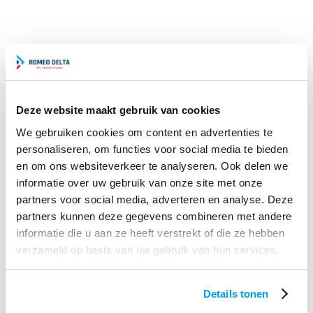
Deze website maakt gebruik van cookies
We gebruiken cookies om content en advertenties te
ONS TEAM
personaliseren, om functies voor social media te bieden
en om ons websiteverkeer te analyseren. Ook delen we
informatie over uw gebruik van onze site met onze
Het team van Romeo Delta bestaat uit een hechte,
partners voor social media, adverteren en analyse. Deze
toegankelijke en enthousiaste groep communicatie- &
partners kunnen deze gegevens combineren met andere
mediaprofessionals. We beschikken over een krachtig
informatie die u aan ze heeft verstrekt of die ze hebben
netwerk van offline en online specialisten, die wij
verzameld op basis van uw gebruik van hun services.
inventief en praktisch met elkaar verbinden. Samen gaan
we voor de hoogste resultaten bij onze klanten.
Details tonen